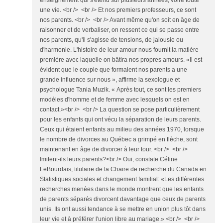
enseignement qui s'étend sur plusieurs années, voire toute
une vie. <br /> <br /> Et nos premiers professeurs, ce sont
nos parents. <br /> <br /> Avant même qu'on soit en âge de
raisonner et de verbaliser, on ressent ce qui se passe entre
nos parents, qu'il s'agisse de tensions, de jalousie ou
d'harmonie. L'histoire de leur amour nous fournit la matière
première avec laquelle on bâtira nos propres amours. «Il est
évident que le couple que formaient nos parents a une
grande influence sur nous », affirme la sexologue et
psychologue Tania Muzik. « Après tout, ce sont les premiers
modèles d'homme et de femme avec lesquels on est en
contact.»<br /> <br /> La question se pose particulièrement
pour les enfants qui ont vécu la séparation de leurs parents.
Ceux qui étaient enfants au milieu des années 1970, lorsque
le nombre de divorces au Québec a grimpé en flèche, sont
maintenant en âge de divorcer à leur tour. <br /> <br />
Imitent-ils leurs parents?<br /> Oui, constate Céline
LeBourdais, titulaire de la Chaire de recherche du Canada en
Statistiques sociales et changement familial: «Les différentes
recherches menées dans le monde montrent que les enfants
de parents séparés divorcent davantage que ceux de parents
unis. Ils ont aussi tendance à se mettre en union plus tôt dans
leur vie et à préférer l'union libre au mariage.» <br /> <br />