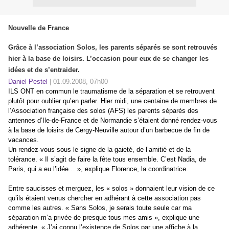
Nouvelle de France
Grâce à l’association Solos, les parents séparés se sont retrouvés
hier à la base de loisirs. L’occasion pour eux de se changer les
idées et de s’entraider.
Daniel Pestel
| 01.09.2008, 07h00
ILS ONT en commun le traumatisme de la séparation et se retrouvent
plutôt pour oublier qu’en parler. Hier midi, une centaine de membres de
l’Association française des solos (AFS) les parents séparés des
antennes d’Ile-de-France et de Normandie s’étaient donné rendez-vous
à la base de loisirs de Cergy-Neuville autour d’un barbecue de fin de
vacances.
Un rendez-vous sous le signe de la gaieté, de l’amitié et de la
tolérance. « Il s’agit de faire la fête tous ensemble. C’est Nadia, de
Paris, qui a eu l’idée… », explique Florence, la coordinatrice.
Entre saucisses et merguez, les « solos » donnaient leur vision de ce
qu’ils étaient venus chercher en adhérant à cette association pas
comme les autres. « Sans Solos, je serais toute seule car ma
séparation m’a privée de presque tous mes amis », explique une
adhérente. « J’ai connu l’existence de Solos par une affiche à la