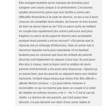
Elle souligne toutefois qu'on manque de données pour
assigner une cause unique à ce phénomène. Ces jeunes
adultes divorcent-ils parce que leur famille a connu des
difficultés financières à la suite du divorce, ce qui a nui à leurs
chances de compléter leurs études, de trouver un bon boulot,
de bien se lancer dans la vie? Est-ce parce qu'ils se mettent
en couple trop rapidement (les unions précoces sont plus
fragiles) ou parce qu'ils jugent le divorce plus acceptable
puisque leurs parents y ont eu recours? «On pense que la
réponse est un mélange d'influences, mais on arrive mal à
discerner laquelle est la plus importante.»Il ne faudrait
toutefois pas en conclure que tous les enfants de parents
divorcés vont fatalement se séparer à leur tour. Ils sont peut-
être plus à risque, mais la façon dont la relation de leurs
parents s'est terminée y est aussi pour beaucoup. «Quand ça
se passe bien, que les parents se séparent dans une relative
harmonie, l'enfant risque beaucoup moins d'en être affecté »,
atteste Michel Lemieux. « Ça peut même l'amener à
reconnaître ce qui ne marche pas dans un couple et à éviter
de répéter les mêmes erreurs.»<br /> <br /> C'est le cas de
Joëlle. Le divorce de ses parents, qui s'est assez bien
déroulé, n'a pas ébranlé son désir d'une union stable et