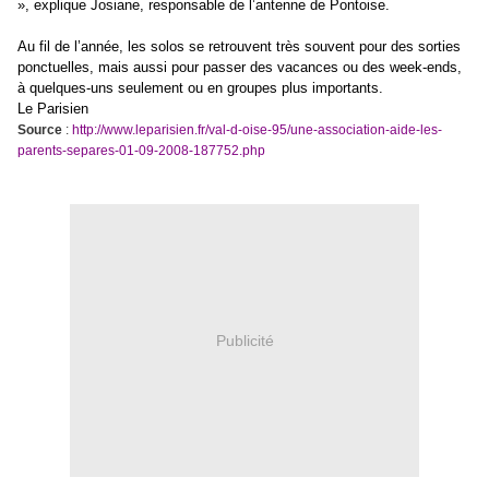
», explique Josiane, responsable de l’antenne de Pontoise.
Au fil de l’année, les solos se retrouvent très souvent pour des sorties
ponctuelles, mais aussi pour passer des vacances ou des week-ends,
à quelques-uns seulement ou en groupes plus importants.
Le Parisien
Source
:
http://www.leparisien.fr/val-d-oise-95/une-association-aide-les-
parents-separes-01-09-2008-187752.php
Publicité