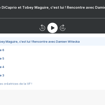
 DiCaprio et Tobey Maguire, c'est lui ! Rencontre avec Dam
bey Maguire, c'est lui ! Rencontre avec Damien Witecka
e 6
e 5
e 4
e 3
s créatrices de la VF !
e 2
e 1