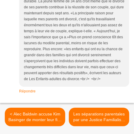
durable. La jeune femme de 34 ans croit même que le divorce
de ses parents contribue à la réussite de son couple, qui dure
maintenant depuis sept ans. «La principale raison pour
laquelle mes parents ont divorcé, c'est qu'ils travaillaient
énormément tous les deux et qu'ils n'allouaient pas assez de
temps à leur vie de couple, explique-t-elle. « Aujourd'hui, je
sais l'importance que ça a.»Plus on prend conscience tôt des
lacunes du modèle parental, moins on risque de les
reproduire. Plus encore: «les enfants qui ont eu la chance de
grandir dans des familles qui ont divorcé sereinement
s'aperçoivent que les individus doivent parfois effectuer des
changements très difficiles dans leur vie, mais que ceux-ci
peuvent apporter des résultats positifs», écrivent les auteurs
de Les Enfants-adultes du divorce.<br /> <br />
Répondre
< Alec Baldwin accuse Kim
Les séparations parentales
Basinger de monter leur fille
par une Justice Familialiste
contre lui
>