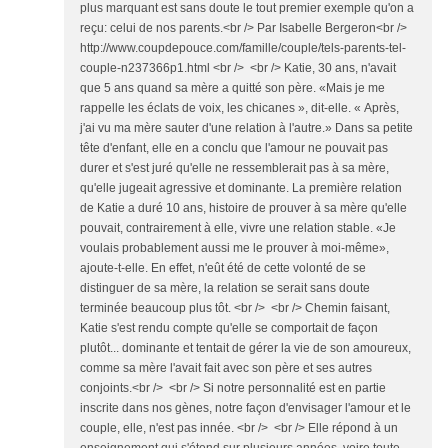
plus marquant est sans doute le tout premier exemple qu'on a
reçu: celui de nos parents.<br /> Par Isabelle Bergeron<br />
http://www.coupdepouce.com/famille/couple/tels-parents-tel-
couple-n237366p1.html <br /> <br /> Katie, 30 ans, n'avait
que 5 ans quand sa mère a quitté son père. «Mais je me
rappelle les éclats de voix, les chicanes », dit-elle. « Après,
j'ai vu ma mère sauter d'une relation à l'autre.» Dans sa petite
tête d'enfant, elle en a conclu que l'amour ne pouvait pas
durer et s'est juré qu'elle ne ressemblerait pas à sa mère,
qu'elle jugeait agressive et dominante. La première relation
de Katie a duré 10 ans, histoire de prouver à sa mère qu'elle
pouvait, contrairement à elle, vivre une relation stable. «Je
voulais probablement aussi me le prouver à moi-même»,
ajoute-t-elle. En effet, n'eût été de cette volonté de se
distinguer de sa mère, la relation se serait sans doute
terminée beaucoup plus tôt. <br /> <br /> Chemin faisant,
Katie s'est rendu compte qu'elle se comportait de façon
plutôt... dominante et tentait de gérer la vie de son amoureux,
comme sa mère l'avait fait avec son père et ses autres
conjoints.<br /> <br /> Si notre personnalité est en partie
inscrite dans nos gènes, notre façon d'envisager l'amour et le
couple, elle, n'est pas innée. <br /> <br /> Elle répond à un