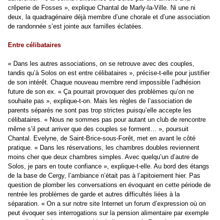
crêperie de Fosses », explique Chantal de Marly-la-Ville. Ni une ni
deux, la quadragénaire déjà membre d’une chorale et d’une association
de randonnée s’est jointe aux familles éclatées.
Entre célibataires
« Dans les autres associations, on se retrouve avec des couples,
tandis qu’à Solos on est entre célibataires », précise-t-elle pour justifier
de son intérêt. Chaque nouveau membre rend impossible l’adhésion
future de son ex. « Ça pourrait provoquer des problèmes qu’on ne
souhaite pas », explique-t-on. Mais les règles de l’association de
parents séparés ne sont pas trop strictes puisqu’elle accepte les
célibataires. « Nous ne sommes pas pour autant un club de rencontre
même s’il peut arriver que des couples se forment… », poursuit
Chantal. Evelyne, de Saint-Brice-sous-Forêt, met en avant le côté
pratique. « Dans les réservations, les chambres doubles reviennent
moins cher que deux chambres simples. Avec quelqu’un d’autre de
Solos, je pars en toute confiance », explique-t-elle. Au bord des étangs
de la base de Cergy, l’ambiance n’était pas à l’apitoiement hier. Pas
question de plomber les conversations en évoquant en cette période de
rentrée les problèmes de garde et autres difficultés liées à la
séparation. « On a sur notre site Internet un forum d’expression où on
peut évoquer ses interrogations sur la pension alimentaire par exemple