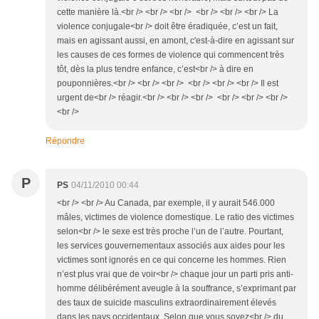
cette manière là.<br /> <br /> <br /> <br /> <br /> <br /> La
violence conjugale<br /> doit être éradiquée, c’est un fait,
mais en agissant aussi, en amont, c'est-à-dire en agissant sur
les causes de ces formes de violence qui commencent très
tôt, dès la plus tendre enfance, c’est<br /> à dire en
pouponnières.<br /> <br /> <br /> <br /> <br /> <br /> Il est
urgent de<br /> réagir.<br /> <br /> <br /> <br /> <br /> <br />
<br />
Répondre
P
PS
04/11/2010 00:44
<br /> <br /> Au Canada, par exemple, il y aurait 546.000
mâles, victimes de violence domestique. Le ratio des victimes
selon<br /> le sexe est très proche l’un de l’autre. Pourtant,
les services gouvernementaux associés aux aides pour les
victimes sont ignorés en ce qui concerne les hommes. Rien
n’est plus vrai que de voir<br /> chaque jour un parti pris anti-
homme délibérément aveugle à la souffrance, s’exprimant par
des taux de suicide masculins extraordinairement élevés
dans les pays occidentaux. Selon que vous soyez<br /> du