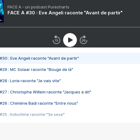
FACE A - un podcast Purecharts
FACE A #30 : Eve Angeli raconte "Avant de partir"
#30 : Eve Angeli raconte "Avant de partir"
#29 : MC Solaar raconte "Bouge de là"
28 : Lorie raconte "Je vais vite"
#27 : Christophe Willem raconte "Jacques a dit"
#26 : Chimène Badi raconte "Entre nous"
#25 : Indochine raconte "3e sexe"
#24 : Zaho raconte "C'est chelou"
#23 : Patrick Bruel raconte "Au café des délices"