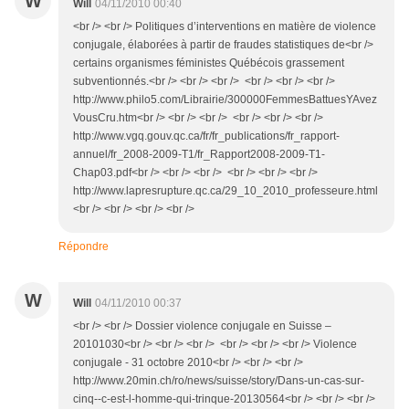
W
Will
04/11/2010 00:40
<br /> <br /> Politiques d’interventions en matière de violence
conjugale, élaborées à partir de fraudes statistiques de<br />
certains organismes féministes Québécois grassement
subventionnés.<br /> <br /> <br /> <br /> <br /> <br />
http://www.philo5.com/Librairie/300000FemmesBattuesYAvez
VousCru.htm<br /> <br /> <br /> <br /> <br /> <br />
http://www.vgq.gouv.qc.ca/fr/fr_publications/fr_rapport-
annuel/fr_2008-2009-T1/fr_Rapport2008-2009-T1-
Chap03.pdf<br /> <br /> <br /> <br /> <br /> <br />
http://www.lapresrupture.qc.ca/29_10_2010_professeure.html
<br /> <br /> <br /> <br />
Répondre
W
Will
04/11/2010 00:37
<br /> <br /> Dossier violence conjugale en Suisse –
20101030<br /> <br /> <br /> <br /> <br /> <br /> Violence
conjugale - 31 octobre 2010<br /> <br /> <br />
http://www.20min.ch/ro/news/suisse/story/Dans-un-cas-sur-
cinq--c-est-l-homme-qui-trinque-20130564<br /> <br /> <br />