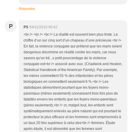
Répondre
P
PS
04/11/2010 00:42
<br /> <br /> <br /> La réalité est souvent bien plus triste. Le
chiffre d’un sur cinq sort d’un chapeau d’une précieuse.<br />
En fait, la violence conjugale qui prétend que les maris soient
dangereux discrimine en réalité contre les maris, car nous
savons qu'un trè...s petit pourcentage de la violence
conjugale est<br /> associé avec eux. (Chadwick and Heaton,
Statistical Handbook of the American Family). Par exemple,
les mères commettent 55 % des infanticides et les pères
biologiques en commettent seulement 6 %.<br /> Les
statistiques démontrent pourtant que les foyers mono-
parentaux (mères seulement) connaissent trois fois plus de
fatalités envers les enfants que les foyers mono-parentaux
(pères seulement),<br /> or, malgré tout, les enfants sont
systématiquement enlevés au père naturel qui est pourtant le
protecteur le plus efficace et les hommes sont emprisonnés à
un taux 20 fois supérieur à celui des<br /> femmes. Étude
après étude, il est démontré que les femmes sont