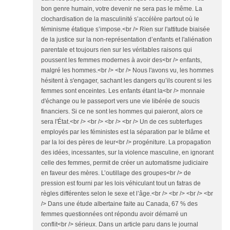
bon genre humain, votre devenir ne sera pas le même. La
clochardisation de la masculinité s’accélère partout où le
féminisme étatique s’impose.<br /> Rien sur l'attitude biaisée
de la justice sur la non-représentation d’enfants et l'aliénation
parentale et toujours rien sur les véritables raisons qui
poussent les femmes modernes à avoir des<br /> enfants,
malgré les hommes.<br /> <br /> Nous l'avons vu, les hommes
hésitent à s'engager, sachant les dangers qu’ils courent si les
femmes sont enceintes. Les enfants étant la<br /> monnaie
d'échange ou le passeport vers une vie libérée de soucis
financiers. Si ce ne sont les hommes qui paieront, alors ce
sera l'État.<br /> <br /> <br /> <br /> Un de ces subterfuges
employés par les féministes est la séparation par le blâme et
par la loi des pères de leur<br /> progéniture. La propagation
des idées, incessantes, sur la violence masculine, en ignorant
celle des femmes, permit de créer un automatisme judiciaire
en faveur des mères. L’outillage des groupes<br /> de
pression est fourni par les lois véhiculant tout un fatras de
règles différentes selon le sexe et l’âge.<br /> <br /> <br /> <br
/> Dans une étude albertaine faite au Canada, 67 % des
femmes questionnées ont répondu avoir démarré un
conflit<br /> sérieux. Dans un article paru dans le journal