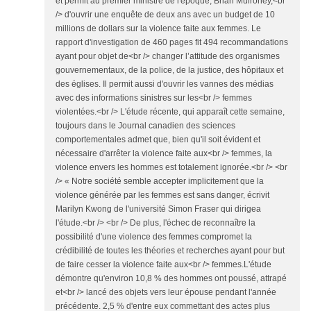
et permit au premier ministre de l'époque, Brian Mulroney,<br
/> d'ouvrir une enquête de deux ans avec un budget de 10
millions de dollars sur la violence faite aux femmes. Le
rapport d'investigation de 460 pages fit 494 recommandations
ayant pour objet de<br /> changer l’attitude des organismes
gouvernementaux, de la police, de la justice, des hôpitaux et
des églises. Il permit aussi d'ouvrir les vannes des médias
avec des informations sinistres sur les<br /> femmes
violentées.<br /> L'étude récente, qui apparaît cette semaine,
toujours dans le Journal canadien des sciences
comportementales admet que, bien qu'il soit évident et
nécessaire d'arrêter la violence faite aux<br /> femmes, la
violence envers les hommes est totalement ignorée.<br /> <br
/> « Notre société semble accepter implicitement que la
violence générée par les femmes est sans danger, écrivit
Marilyn Kwong de l'université Simon Fraser qui dirigea
l'étude.<br /> <br /> De plus, l'échec de reconnaître la
possibilité d'une violence des femmes compromet la
crédibilité de toutes les théories et recherches ayant pour but
de faire cesser la violence faite aux<br /> femmes.L'étude
démontre qu'environ 10,8 % des hommes ont poussé, attrapé
et<br /> lancé des objets vers leur épouse pendant l'année
précédente. 2,5 % d'entre eux commettant des actes plus