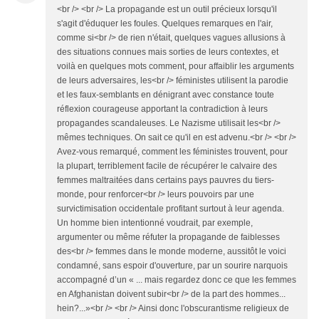
<br /> <br /> La propagande est un outil précieux lorsqu'il
s'agit d'éduquer les foules. Quelques remarques en l'air,
comme si<br /> de rien n'était, quelques vagues allusions à
des situations connues mais sorties de leurs contextes, et
voilà en quelques mots comment, pour affaiblir les arguments
de leurs adversaires, les<br /> féministes utilisent la parodie
et les faux-semblants en dénigrant avec constance toute
réflexion courageuse apportant la contradiction à leurs
propagandes scandaleuses. Le Nazisme utilisait les<br />
mêmes techniques. On sait ce qu'il en est advenu.<br /> <br />
Avez-vous remarqué, comment les féministes trouvent, pour
la plupart, terriblement facile de récupérer le calvaire des
femmes maltraitées dans certains pays pauvres du tiers-
monde, pour renforcer<br /> leurs pouvoirs par une
survictimisation occidentale profitant surtout à leur agenda.
Un homme bien intentionné voudrait, par exemple,
argumenter ou même réfuter la propagande de faiblesses
des<br /> femmes dans le monde moderne, aussitôt le voici
condamné, sans espoir d'ouverture, par un sourire narquois
accompagné d’un « ... mais regardez donc ce que les femmes
en Afghanistan doivent subir<br /> de la part des hommes...
hein?...»<br /> <br /> Ainsi donc l'obscurantisme religieux de