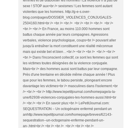
femmes et de diaboliser les hommes ! La violence n’a pas de
sexe ! STOP aux<br /> sexismes ! Les femmes sont autant
violentes que les hommes. http://g-e-s.over-
blog.com/pages/DOSSIER_VIOLENCES_CONJUGALES-
2504160.html<br /> <br /> <br /> <br /> <br /> <br /> <br />
<br /> <br /> En France, au moins 110.000 hommes sont
battus chaque année par leurs compagnes. Agressions
verbales, violence psychologique, coups<br /> pouvant aller
jusqu'à entraîner la mort constituent une réalité méconnue
mais qui existe bel et bien…<br /> <br /> <br /> <br /> <br />
<br /> Dans l'inconscient collectif, ce sont les femmes qui sont
les victimes toutes désignées de la violence conjugale.
Mais<br /> des hommes aussi sont battus par leur compagne.
Près d'une trentaine en décède même chaque année ! Plus
que pour les femmes, le tabou persiste, plongeant encore
davantage les victimes<br /> masculines dans l'isolement.<br
/> <br /> <br /> http://www.lepetitjournal.com/homepage/a-la-
une/62938-violences-conjugales-les-hommes-aussi.html<br
/> <br /> <br /> En savoir plus:<br /> LePetitJournal.com:
SEQUESTRATION – Un octogénaire enfermé pendant un
anhttp://www.lepetitjournal.com/homepage/breves/62143-
sequestration--un-octogenaire-enferme-pendant-un-
an-.html<br /> <br /> <br /> <br /> <br /> <br />