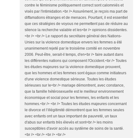
contre le féminisme politiquement correct sont calomniés et
visés par l'intimidation.<br /> Assurément, je reçois ma part de
diffamations étranges et de menaces. Pourtant, il est essentiel
que ces stratégies de voyous ne permettent pas de réduire au
silence la recherche valable et les<br /> opinions dissidentes.
<br /> <br /> Le rapport du secrétaire général des Nations-
Unies sur la violence domestique envers les femmes a été
unanimement rejeté par le troisième comité en novembre
2006. Peut-être, serait-il temps, d'en<br /> faire autant dans
les différentes nations qui composent l'Occident.<br /> Toutes
les études majeures sur la violence domestique prouvent,
que les hommes et les femmes sont égaux comme initiateurs
d'une violence domestique sérieuse. Toutes les études
sérieuses sur le<br /> mariage démontrent, avec constance,
que la famille hétérosexuelle est le meilleur environnement
économique et social pour les femmes, les enfants et les
hommes.<br /> <br /> Toutes les études majeures concernant
le divorce et l’illégitimité démontrent que les femmes seules
avec enfants ont un taux important de pauvreté, un taux
d'abus sur enfants très élevés et sont<br /> les moins
susceptibles d'avoir accès au système de soins de la santé.
<br /> <br /> <br /> <br />