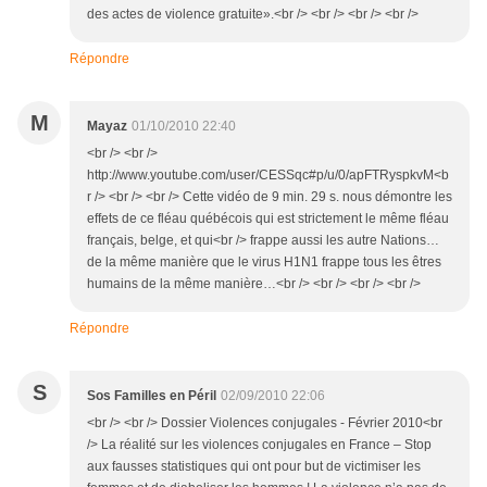
des actes de violence gratuite».<br /> <br /> <br /> <br />
Répondre
M
Mayaz
01/10/2010 22:40
<br /> <br />
http://www.youtube.com/user/CESSqc#p/u/0/apFTRyspkvM<b
r /> <br /> <br /> Cette vidéo de 9 min. 29 s. nous démontre les
effets de ce fléau québécois qui est strictement le même fléau
français, belge, et qui<br /> frappe aussi les autre Nations…
de la même manière que le virus H1N1 frappe tous les êtres
humains de la même manière…<br /> <br /> <br /> <br />
Répondre
S
Sos Familles en Péril
02/09/2010 22:06
<br /> <br /> Dossier Violences conjugales - Février 2010<br
/> La réalité sur les violences conjugales en France – Stop
aux fausses statistiques qui ont pour but de victimiser les