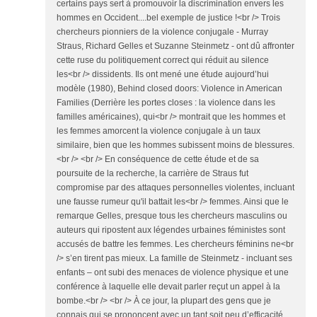
certains pays sert à promouvoir la discrimination envers les
hommes en Occident....bel exemple de justice !<br /> Trois
chercheurs pionniers de la violence conjugale - Murray
Straus, Richard Gelles et Suzanne Steinmetz - ont dû affronter
cette ruse du politiquement correct qui réduit au silence
les<br /> dissidents. Ils ont mené une étude aujourd’hui
modèle (1980), Behind closed doors: Violence in American
Families (Derrière les portes closes : la violence dans les
familles américaines), qui<br /> montrait que les hommes et
les femmes amorcent la violence conjugale à un taux
similaire, bien que les hommes subissent moins de blessures.
<br /> <br /> En conséquence de cette étude et de sa
poursuite de la recherche, la carrière de Straus fut
compromise par des attaques personnelles violentes, incluant
une fausse rumeur qu'il battait les<br /> femmes. Ainsi que le
remarque Gelles, presque tous les chercheurs masculins ou
auteurs qui ripostent aux légendes urbaines féministes sont
accusés de battre les femmes. Les chercheurs féminins ne<br
/> s’en tirent pas mieux. La famille de Steinmetz - incluant ses
enfants – ont subi des menaces de violence physique et une
conférence à laquelle elle devait parler reçut un appel à la
bombe.<br /> <br /> À ce jour, la plupart des gens que je
connais qui se prononcent avec un tant soit peu d’efficacité