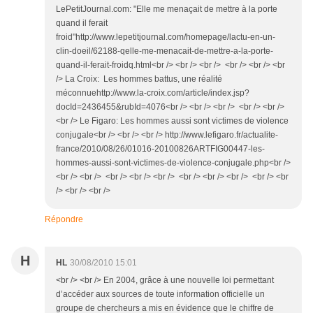
LePetitJournal.com: "Elle me menaçait de mettre à la porte
quand il ferait
froid"http://www.lepetitjournal.com/homepage/lactu-en-un-
clin-doeil/62188-qelle-me-menacait-de-mettre-a-la-porte-
quand-il-ferait-froidq.html<br /> <br /> <br /> <br /> <br /> <br
/> La Croix: Les hommes battus, une réalité
méconnuehttp://www.la-croix.com/article/index.jsp?
docId=2436455&rubId=4076<br /> <br /> <br /> <br /> <br />
<br /> Le Figaro: Les hommes aussi sont victimes de violence
conjugale<br /> <br /> <br /> http://www.lefigaro.fr/actualite-
france/2010/08/26/01016-20100826ARTFIG00447-les-
hommes-aussi-sont-victimes-de-violence-conjugale.php<br />
<br /> <br /> <br /> <br /> <br /> <br /> <br /> <br /> <br /> <br
/> <br /> <br />
Répondre
H
HL
30/08/2010 15:01
<br /> <br /> En 2004, grâce à une nouvelle loi permettant
d’accéder aux sources de toute information officielle un
groupe de chercheurs a mis en évidence que le chiffre de