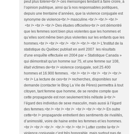
peut plus tolérer<br /> ces mensonges tendant à faire croire, à
l’opinion publique, ainsi qu’à nos responsables politiques,
depuis une trentaine d’années, que la violence conjugale est
synonyme de violence<br /> masculine.<br /> <br /> <br />
<br /> <br /> <br /> Des études officielles<br /> ont démontré
que les femmes sont bien plus violentes que les hommes et
qu’elles sont même bien plus violentes sur les enfants que les
hommes.<br /> <br /> <br /> <br /> <br /> <br /> L'Institut de la
statistique du Québec publiait en avril 2007 les résultats
d'une enquête effectuée en 2004 par « Statistique Canada »
qui démontrait qu'un homme sur 75, et une femme sur 108,
était victimes de<br /> violence conjugale, soit 25.400
hommes et 16.900 femmes. <br /> <br /> <br /> <br /> <br />
<br /> La lecture de ces<br /> recherches, disponibles sur
demande (contacter le Blog La Vie de Pères) permettra à tout
citoyen, tant femme que homme, de se rendre compte que
cette propagande est non seulement très néfaste à<br />
l’égard des individus de sexe masculin, mais aussi à l’égard
des femmes.<br /> <br /> <br /> <br /> <br /> <br /> En outre
cette<br /> propagande entretient des sentiments de rivalités,
d’animosité, voire de haine entre les femmes et les hommes.
<br /> <br /> <br /> <br /> <br /> <br /> Lutter contre la<br />
violence conjugale c’est très honorable, mais surtout pas de