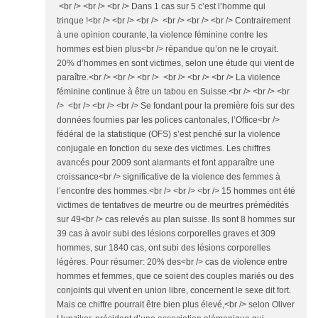
<br /> <br /> <br /> Dans 1 cas sur 5 c’est l’homme qui
trinque !<br /> <br /> <br /> <br /> <br /> <br /> Contrairement
à une opinion courante, la violence féminine contre les
hommes est bien plus<br /> répandue qu’on ne le croyait.
20% d’hommes en sont victimes, selon une étude qui vient de
paraître.<br /> <br /> <br /> <br /> <br /> <br /> La violence
féminine continue à être un tabou en Suisse.<br /> <br /> <br
/> <br /> <br /> <br /> Se fondant pour la première fois sur des
données fournies par les polices cantonales, l’Office<br />
fédéral de la statistique (OFS) s’est penché sur la violence
conjugale en fonction du sexe des victimes. Les chiffres
avancés pour 2009 sont alarmants et font apparaître une
croissance<br /> significative de la violence des femmes à
l’encontre des hommes.<br /> <br /> <br /> 15 hommes ont été
victimes de tentatives de meurtre ou de meurtres prémédités
sur 49<br /> cas relevés au plan suisse. Ils sont 8 hommes sur
39 cas à avoir subi des lésions corporelles graves et 309
hommes, sur 1840 cas, ont subi des lésions corporelles
légères. Pour résumer: 20% des<br /> cas de violence entre
hommes et femmes, que ce soient des couples mariés ou des
conjoints qui vivent en union libre, concernent le sexe dit fort.
Mais ce chiffre pourrait être bien plus élevé,<br /> selon Oliver