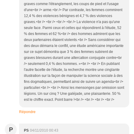
graves comme l'étranglement, les coups de pied et l'usage
d'une<br /> arme.<br /> Par contraste, les femmes commirent
12,4 % des violences bénignes et 4,7 % des violences
graves.<br /> <br /> <br /> <br /> La violence n'a pas qu'une
seule face. Parmi ceux et celles qui répondirent à l'étude, 52
% des femmes et 62 %<br /> des hommes admirent que les
deux partenaires étaient violents.<br /> Sans considérer qui
des deux démarra le conflit, une étude américaine importante
sur ce sujet démontra que 3 % des femmes subirent de
graves blessures durant une altercation conjugale contre<br
/> seulement 0,4 % des hommes. »<br /> <br /> En publiant
l'autre facette de l'étude, la recherche montre une cinglante
illustration sur la façon de manipuler la science sociale à des
fins dogmatiques, permettant ainsi de suivre un agenda<br />
particulier.<br /> <br /> Ainsi les mensonges par omission sont
légions. Un sur cinq ? Une galéjade, une plaisanterie. 50 %
est le chiffre exact. Point barre !<br /> <br /> <br /> <br />
Répondre
P
PS
04/11/2010 00:43