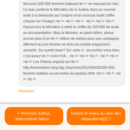
McLeod (300.000 femmes battues)<br /> ne reposait sur rien.
Ce que confirme le Ministère de la Justice dans un courrier
suite à la demande sur l’origine et les sources dudit chiffre
(cliquer sur l'image).<br /> <br /> <br /> <br /> <br /> <br />
Depuis lors le Ministère à retiré le chiffre de 300’000 de toute
sa documentation. Mais la Ministre, en plein délire, alloue
encore plus d’un<br /> million de dollars pour une campagne
affirmant qu’une femme sur trois est victime d'agression
sexuelle. Sur quelle base? Sur celle ci - accrochez-vous bien,
c’est assez<br /> rock’n’roll…<br /> <br /> <br /> <br /> <br />
<br /> Lire l'Article original sur<br />
http://hommelibre.blog.tdg.ch/archive/2010/08/28/300-000-
femmes-battues-ou-les-folles-du-quebec.html <br /> <br /> <br
/> <br />
Répondre
< Hommes battus,
Enfant et enjeu au sein des
phénomène tabou...
séparations[1] >