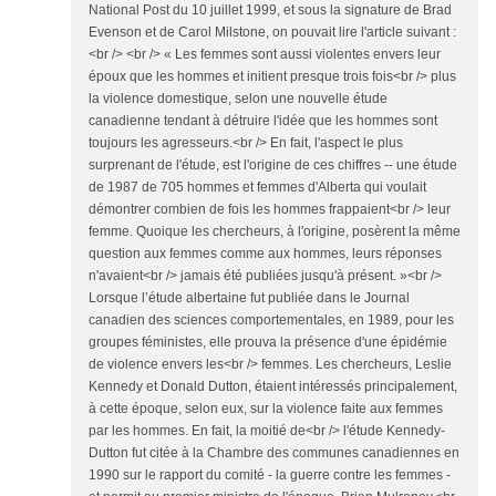
National Post du 10 juillet 1999, et sous la signature de Brad
Evenson et de Carol Milstone, on pouvait lire l'article suivant :
<br /> <br /> « Les femmes sont aussi violentes envers leur
époux que les hommes et initient presque trois fois<br /> plus
la violence domestique, selon une nouvelle étude
canadienne tendant à détruire l'idée que les hommes sont
toujours les agresseurs.<br /> En fait, l'aspect le plus
surprenant de l'étude, est l'origine de ces chiffres -- une étude
de 1987 de 705 hommes et femmes d'Alberta qui voulait
démontrer combien de fois les hommes frappaient<br /> leur
femme. Quoique les chercheurs, à l'origine, posèrent la même
question aux femmes comme aux hommes, leurs réponses
n'avaient<br /> jamais été publiées jusqu'à présent. »<br />
Lorsque l’étude albertaine fut publiée dans le Journal
canadien des sciences comportementales, en 1989, pour les
groupes féministes, elle prouva la présence d'une épidémie
de violence envers les<br /> femmes. Les chercheurs, Leslie
Kennedy et Donald Dutton, étaient intéressés principalement,
à cette époque, selon eux, sur la violence faite aux femmes
par les hommes. En fait, la moitié de<br /> l'étude Kennedy-
Dutton fut citée à la Chambre des communes canadiennes en
1990 sur le rapport du comité - la guerre contre les femmes -