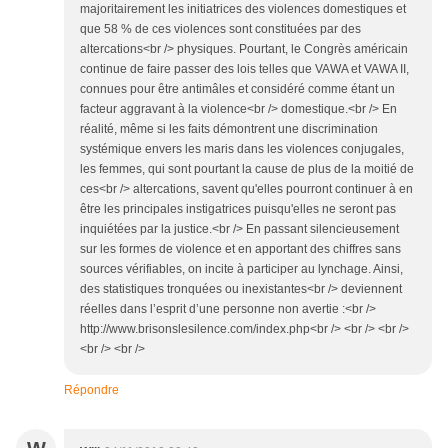
majoritairement les initiatrices des violences domestiques et
que 58 % de ces violences sont constituées par des
altercations<br /> physiques. Pourtant, le Congrès américain
continue de faire passer des lois telles que VAWA et VAWA II,
connues pour être antimâles et considéré comme étant un
facteur aggravant à la violence<br /> domestique.<br /> En
réalité, même si les faits démontrent une discrimination
systémique envers les maris dans les violences conjugales,
les femmes, qui sont pourtant la cause de plus de la moitié de
ces<br /> altercations, savent qu'elles pourront continuer à en
être les principales instigatrices puisqu'elles ne seront pas
inquiétées par la justice.<br /> En passant silencieusement
sur les formes de violence et en apportant des chiffres sans
sources vérifiables, on incite à participer au lynchage. Ainsi,
des statistiques tronquées ou inexistantes<br /> deviennent
réelles dans l’esprit d’une personne non avertie :<br />
http://www.brisonslesilence.com/index.php<br /> <br /> <br />
<br /> <br />
Répondre