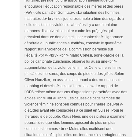
Hunziker, président d’une association alémanique qui
encourage l’éducation responsable des mères et des pères
(VeV), cité par «Der Sonntag». «La situation des hommes
maltraités de<br /> nos jours ressemble à bien des égards à
celle des femmes violées et abusées il y a une trentaine
d’années. Ils doivent se battre contre les préjugés qui
prévalent dans ce domaine et lutter contre<br /> l’ignorance
générale du public et des autorités», constate le quatrième
rapport sur la violence de la commission bernoise sur
l’égalité.<br /> <br /> <br /> Mario Cortesi, porte-parole de la
police cantonale zurichoise, observe lui aussi une<br />
augmentation de la violence féminine. Celle-ci ne se limite
plus à des morsures, des coups de pied ou des gifles. Selon
Oliver Hunziker, on assiste maintenant à des «menaces, du
mobbing et des<br /> actes d’humiliation». Le rapport de
l’OFS relève même des cas d’agressions perpétrées avec des
acides.<br /> <br /> <br /> Les causes de cette flambée de
violence féminine sont peu connues pour l’heure, peu<br />
d’études ayant été consacrées à ce sujet en Suisse. Pour le
thérapeute de couple, Klaus Heer, une des pistes à examiner
pourrait être que «les femmes agissent de plus en plus
comme les hommes.<br /> Moins elles maîtrisent une
situation de conflit, plus elles ont tendance à se réfugier dans