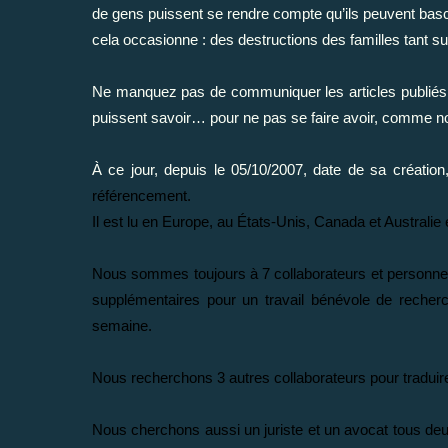
de gens puissent se rendre compte qu’ils peuvent bascu
cela occasionne : des destructions des familles tant sur
Ne manquez pas de communiquer les articles publiés 
puissent savoir… pour ne pas se faire avoir, comme 
À ce jour, depuis le 05/10/2007, date de sa créati
référencement.
Il est lu en Europe, au États-Unis, Canada et Australie 
Nous sommes toujours à 7 collaborateurs et personne
supplémentaires pour un travail bénévole de recherc
semaine.
Nous recherchons 3 autres collaborateurs pour traduire 
Nous cherchons aussi un juriste et un avocat tous deu