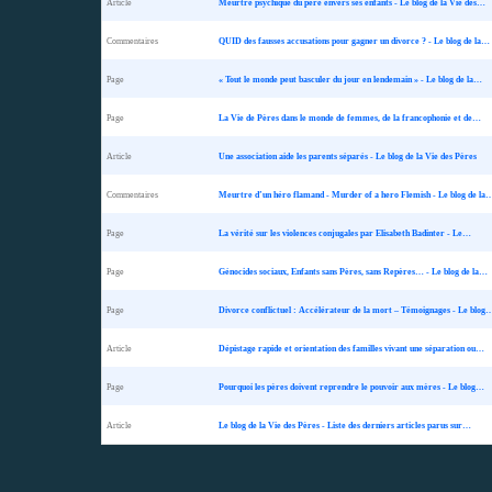
Article
Meurtre psychique du père envers ses enfants - Le blog de la Vie des…
Commentaires
QUID des fausses accusations pour gagner un divorce ? - Le blog de la…
Page
« Tout le monde peut basculer du jour en lendemain » - Le blog de la…
Page
La Vie de Pères dans le monde de femmes, de la francophonie et de…
Article
Une association aide les parents séparés - Le blog de la Vie des Pères
Commentaires
Meurtre d’un héro flamand - Murder of a hero Flemish - Le blog de la
Page
La vérité sur les violences conjugales par Elisabeth Badinter - Le…
Page
Génocides sociaux, Enfants sans Pères, sans Repères… - Le blog de la…
Page
Divorce conflictuel : Accélérateur de la mort – Témoignages - Le blog
Article
Dépistage rapide et orientation des familles vivant une séparation ou…
Page
Pourquoi les pères doivent reprendre le pouvoir aux mères - Le blog…
Article
Le blog de la Vie des Pères - Liste des derniers articles parus sur…