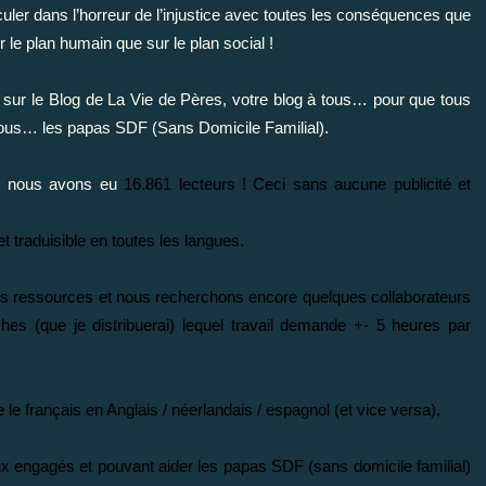
ler dans l’horreur de l’injustice avec toutes les conséquences que
 le plan humain que sur le plan social !
sur le Blog de La Vie de Pères, votre blog à tous… pour que tous
nous… les papas SDF (Sans Domicile Familial).
on, nous avons eu
16.861 lecteurs ! Ceci sans aucune publicité et
et traduisible en toutes les langues.
s ressources et nous recherchons encore quelques collaborateurs
hes (que je distribuerai) lequel travail demande +- 5 heures par
le français en Anglais / néerlandais / espagnol (et vice versa).
x engagés et pouvant aider les papas SDF (sans domicile familial)