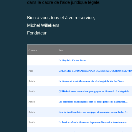
dans le cadre de l’aide juridique légale.
Bien à vous tous et à votre service,
Michel Willekens
Fondateur
Contenus
Titres
Le blog de la Vie des Pères
Page
UNE MERE CONDAMNEE POUR FAUSSES ACCUSATIONS DE VIOLEN
Article
Le divorce et le suicide au masculin - Le blog de la Vie des Pères
Article
QUID des fausses accusations pour gagner un divorce ? - Le blog de la…
Article
Les parricides psychologiques sont les conséquences de l’aliénation…
Article
Déni du droit familial… car nos juges et nos ministres sont lâches !…
Article
La Justice refuse le divorce et la pension alimentaire à une femme -…