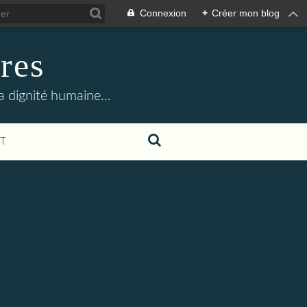
Connexion
+
Créer mon blog
res
la dignité humaine…
T