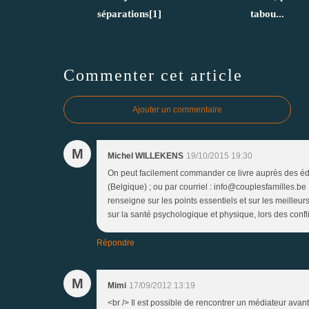
séparations[1]
tabou...
Commenter cet article
Ajouter un commentaire
M
Michel WILLEKENS
19/10/2015 19:30
On peut facilement commander ce livre auprès des éd
(Belgique) ; ou par courriel : info@couplesfamilles.be ..
renseigne sur les points essentiels et sur les meilleu
sur la santé psychologique et physique, lors des confl
Répondre
M
Mimi
17/09/2012 13:19
<br /> Il est possible de rencontrer un médiateur avan