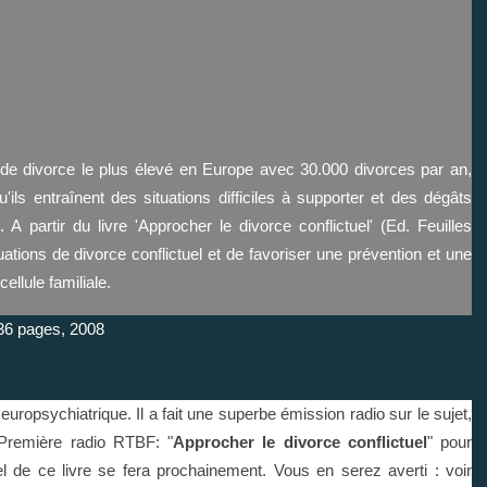
 de divorce le plus élevé en Europe avec 30.000 divorces par an,
'ils entraînent des situations difficiles à supporter et des dégâts
A partir du livre 'Approcher le divorce conflictuel' (Ed. Feuilles
uations de divorce conflictuel et de favoriser une prévention et une
ellule familiale.
36 pages, 2008
ropsychiatrique. Il a fait une superbe émission radio sur le sujet,
Première radio RTBF: "
Approcher le divorce conflictuel
" pour
l de ce livre se fera prochainement. Vous en serez averti : voir