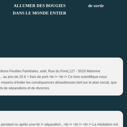
ALLUMER DES BOUGIES
de sortir
DANS LE MONDE ENTIER
itions Feuilles Familiales, asbl, Rue du Fond,127 - 5020 Malonne
. au prix de 20 € + frais de port.<br /> <br /> Ce livre scientifique nous
rs moyens d'éviter les conséquences désastreuses tant sur le plan social, que
its de séparations et de divorces.
t pendant ou après une<br /> séparation...<br /> <br /> <br /> La médiation est