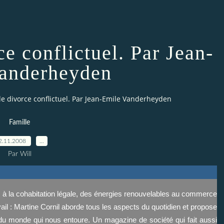
e conflictuel. Par Jean-
anderheyden
e divorce conflictuel. Par Jean-Emile Vanderheyden
Famille
2.11.2008
…
Par Will
s à la cohabitation légale, des énergies renouvelables au commerce
vail : Martine Cornil aborde tous les aspects du quotidien et propose
du monde qui nous entoure. Un magazine de société qui fait aussi