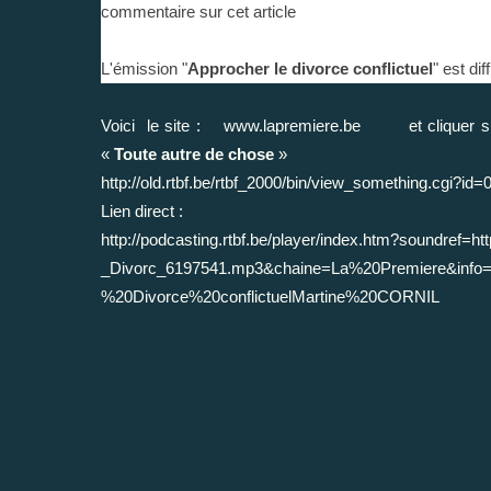
commentaire sur cet article
L'émission "
Approcher le divorce conflictuel
" est di
Voici le site :
www.lapremiere.be
et cliquer sur 
«
Toute autre de chose
»
http://old.rtbf.be/rtbf_2000/bin/view_something.cgi?i
Lien direct :
http://podcasting.rtbf.be/player/index.htm?soundref=h
_Divorc_6197541.mp3&chaine=La%20Premiere&info
%20Divorce%20conflictuelMartine%20CORNIL