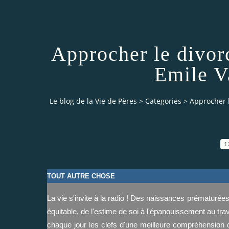
Approcher le divorc
Emile V
Le blog de la Vie de Pères
>
Categories
>
Approcher l
1
TOUT AUTRE CHOSE
La vie s'invite à la radio ! Des naissances prématurée
équitable, de l'estime de soi à l'épanouissement au tra
chaque jour les clefs d'une meilleure compréhension 