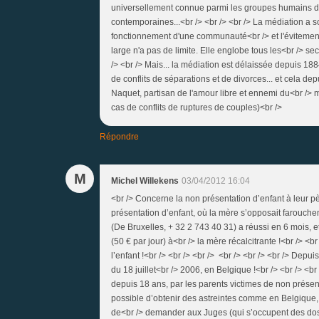
universellement connue parmi les groupes humains dep
contemporaines...<br /> <br /> <br /> La médiation a s
fonctionnement d'une communauté<br /> et l'évitement
large n'a pas de limite. Elle englobe tous les<br /> sec
/> <br /> Mais... la médiation est délaissée depuis 188
de conflits de séparations et de divorces... et cela depu
Naquet, partisan de l'amour libre et ennemi du<br /> 
cas de conflits de ruptures de couples)<br />
Répondre
M
Michel Willekens
03/04/2012 16:04
<br /> Concerne la non présentation d’enfant à leur p
présentation d’enfant, où la mère s’opposait farouche
(De Bruxelles, + 32 2 743 40 31) a réussi en 6 mois, et
(50 € par jour) à<br /> la mère récalcitrante !<br /> <br 
l’enfant !<br /> <br /> <br /> <br /> <br /> <br /> Depu
du 18 juillet<br /> 2006, en Belgique !<br /> <br /> <b
depuis 18 ans, par les parents victimes de non prése
possible d’obtenir des astreintes comme en Belgique, 
de<br /> demander aux Juges (qui s’occupent des dossi