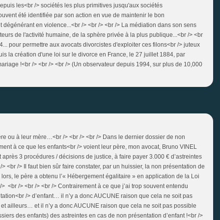
uis les<br /> sociétés les plus primitives jusqu'aux sociétés
ouvent été identifiée par son action en vue de maintenir le bon
 dégénérant en violence...<br /> <br /> <br /> La médiation dans son sens
teurs de l'activité humaine, de la sphère privée à la plus publique...<br /> <br
4... pour permettre aux avocats divorcistes d'exploiter ces filons<br /> juteux
is la création d'une loi sur le divorce en France, le 27 juillet 1884, par
mariage !<br /> <br /> <br /> (Un observateur depuis 1994, sur plus de 10,000
ère ou à leur mère…<br /> <br /> <br /> Dans le dernier dossier de non
ment à ce que les enfants<br /> voient leur père, mon avocat, Bruno VINEL
 après 3 procédures / décisions de justice, à faire payer 3.000 € d’astreintes
/> <br /> Il faut bien sûr faire constater, par un huissier, la non présentation de
is lors, le père a obtenu l’« Hébergement égalitaire » en application de la Loi
r /> <br /> <br /> <br /> Contrairement à ce que j’ai trop souvent entendu
ntation<br /> d’enfant… il n’y a donc AUCUNE raison que cela ne soit pas
et ailleurs… et il n’y a donc AUCUNE raison que cela ne soit pas possible
ers des enfants) des astreintes en cas de non présentation d’enfant !<br />