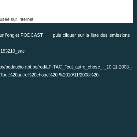
ffusée sur Internet.
l’onglet PODCAST puis cliquer sur la liste des émissions
d=0183210_sac
ttp://podaudio.rtbf.be/rod/LP-TAC_Tout_autre_chose_-_10-11-2008_-
=Tout%20autre%20chose%20-%2010/11/2008%20-