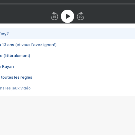
 DayZ
 a 13 ans (et vous l'avez ignoré)
e (littéralement)
im Rayan
 toutes les règles
s les jeux vidéo
us choquant de Rockstar ? - Le scandale BULLY
e plus moche de Steam
du RÊVE tourne au CAUCHEMAR
pendant 8 heures